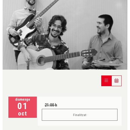
Diapositiva 1 de 1
diumenge
01
21:00 h
oct
Finalitzat