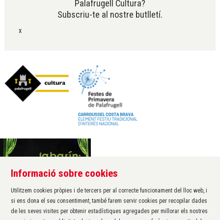
Palafrugell Cultura?
Subscriu-te al nostre butlletí.
x
Informació sobre cookies
Àrea de cultura de l'Ajuntament de Palafrugell
Carrer Santa Margarida, 1
Utilitzem cookies pròpies i de tercers per al correcte funcionament del lloc web, i
17200 Palafrugell
si ens dona el seu consentiment, també farem servir cookies per recopilar dades
972 611 172 ·
cultura@palafrugell.cat
de les seves visites per obtenir estadístiques agregades per millorar els nostres