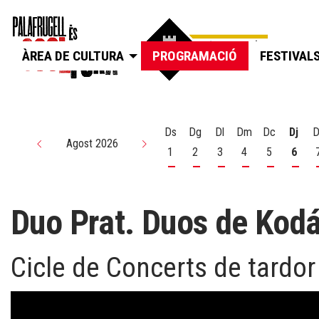
ÀREA DE CULTURA
PROGRAMACIÓ
FESTIVAL
Ds
Dg
Dl
Dm
Dc
Dj
D
Agost 2026
1
2
3
4
5
6
Dissabte 1 d'agost
Diumenge 2 d'agost
Dilluns 3 d'agost
Dimarts 4 d'agos
Dimecres 5
Dijou
Duo Prat. Duos de Kodály
Cicle de Concerts de tardor