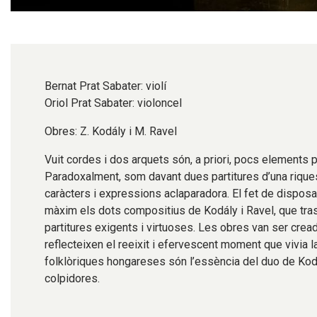
Diapositiva 1 de 1
Bernat Prat Sabater: violí
Oriol Prat Sabater: violoncel
Obres: Z. Kodály i M. Ravel
Vuit cordes i dos arquets són, a priori, pocs elements p
Paradoxalment, som davant dues partitures d’una riques
caràcters i expressions aclaparadora. El fet de dispos
màxim els dots compositius de Kodály i Ravel, que trasl
partitures exigents i virtuoses. Les obres van ser cread
reflecteixen el reeixit i efervescent moment que vivia l
folklòriques hongareses són l’essència del duo de Kod
colpidores.