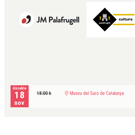
dissabte
18
18:00 h
Museu del Suro de Catalunya
nov