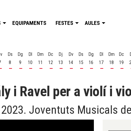
S
EQUIPAMENTS
FESTES
AULES
v
Ds
Dg
Dl
Dm
Dc
Dj
Dv
Ds
Dg
Dl
Dm
Dc
7
8
9
10
11
12
13
14
15
16
17
18
19
t
 d'agost
s 6 d'agost
Divendres 7 d'agost
Dissabte 8 d'agost
Diumenge 9 d'agost
Dilluns 10 d'agost
Dimarts 11 d'agost
Dimecres 12 d'agost
Dijous 13 d'agost
Divendres 14 d'agost
Dissabte 15 d'agost
Diumenge 16 d'agost
Dilluns 17 d'ago
Dimarts 18
Dime
 i Ravel per a violí i vi
 2023. Joventuts Musicals de