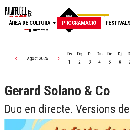
ÀREA DE CULTURA
PROGRAMACIÓ
FESTIVAL
Ds
Dg
Dl
Dm
Dc
Dj
D
Agost 2026
1
2
3
4
5
6
Dissabte 1 d'agost
Diumenge 2 d'agost
Dilluns 3 d'agost
Dimarts 4 d'agos
Dimecres 5
Dijou
Gerard Solano & Co
Duo en directe. Versions de