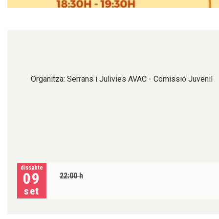
Diapositiva 1 de 1
Organitza: Serrans i Julivies AVAC - Comissió Juvenil
dissabte
09
22:00 h
set