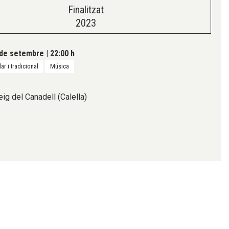
Finalitzat
2023
 de setembre
|
22:00 h
ar i tradicional
Música
ig del Canadell (Calella)