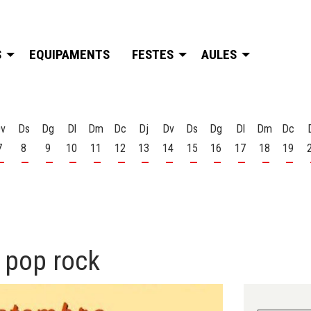
S
EQUIPAMENTS
FESTES
AULES
v
Ds
Dg
Dl
Dm
Dc
Dj
Dv
Ds
Dg
Dl
Dm
Dc
7
8
9
10
11
12
13
14
15
16
17
18
19
t
 d'agost
s 6 d'agost
Divendres 7 d'agost
Dissabte 8 d'agost
Diumenge 9 d'agost
Dilluns 10 d'agost
Dimarts 11 d'agost
Dimecres 12 d'agost
Dijous 13 d'agost
Divendres 14 d'agost
Dissabte 15 d'agost
Diumenge 16 d'agost
Dilluns 17 d'ago
Dimarts 18
Dime
 pop rock