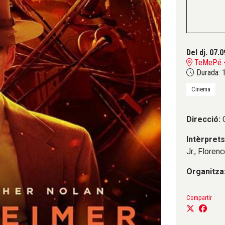
Del dj. 07.0
TeMePé - 
Durada:
1
Cinema
Direcció:
C
Intèrpret
Jr., Floren
Organitza
Compartir