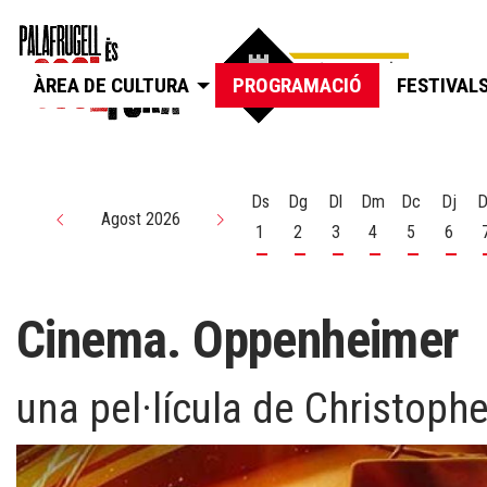
ÀREA DE CULTURA
PROGRAMACIÓ
FESTIVAL
Ds
Dg
Dl
Dm
Dc
Dj
D
Agost 2026
1
2
3
4
5
6
Dissabte 1 d'agost
Diumenge 2 d'agost
Dilluns 3 d'agost
Dimarts 4 d'agos
Dimecres 5
Dijou
Cinema. Oppenheimer
una pel·lícula de Christoph