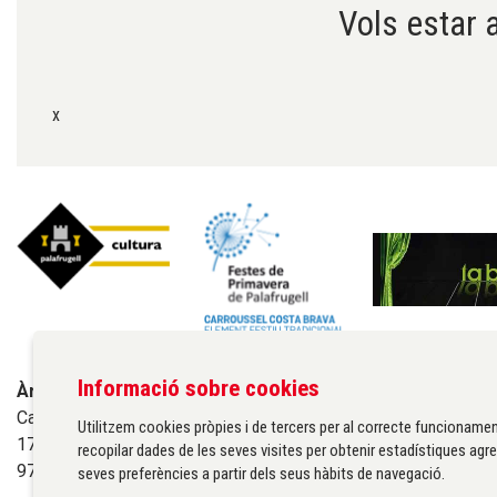
Vols estar a
x
Informació sobre cookies
Àrea de cultura de l'Ajuntament de Palafrugell
Carrer Santa Margarida, 1
Utilitzem cookies pròpies i de tercers per al correcte funcionamen
17200 Palafrugell
recopilar dades de les seves visites per obtenir estadístiques agre
972 611 172 ·
cultura@palafrugell.cat
seves preferències a partir dels seus hàbits de navegació.