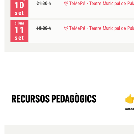
10
21:30 h
TeMePé - Teatre Municipal de Pala
set
dilluns
11
18:00 h
TeMePé - Teatre Municipal de Pala
set
Diapositiva 1 de 6