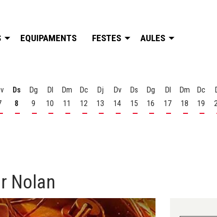
S
EQUIPAMENTS
FESTES
AULES
v
Ds
Dg
Dl
Dm
Dc
Dj
Dv
Ds
Dg
Dl
Dm
Dc
7
8
9
10
11
12
13
14
15
16
17
18
19
t
 d'agost
s 6 d'agost
Divendres 7 d'agost
Dissabte 8 d'agost
Diumenge 9 d'agost
Dilluns 10 d'agost
Dimarts 11 d'agost
Dimecres 12 d'agost
Dijous 13 d'agost
Divendres 14 d'agost
Dissabte 15 d'agost
Diumenge 16 d'agost
Dilluns 17 d'ago
Dimarts 18
Dime
er Nolan