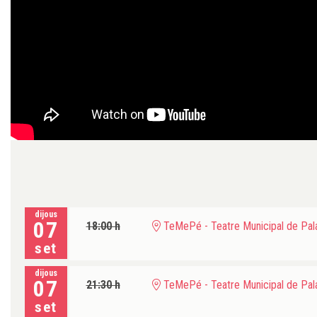
dijous
07
18:00 h
TeMePé - Teatre Municipal de Pala
set
dijous
07
21:30 h
TeMePé - Teatre Municipal de Pala
set