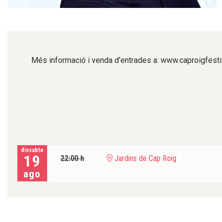
Diapositiva 1 de 1
Més informació i venda d’entrades a: www.caproigfest
dissabte
19
22:00 h
Jardins de Cap Roig
ago