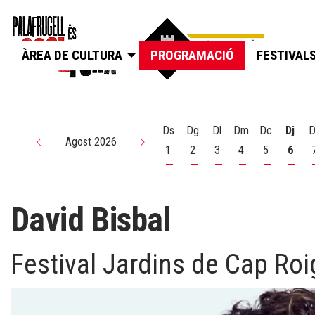
ÀREA DE CULTURA
PROGRAMACIÓ
FESTIVAL
Ds
Dg
Dl
Dm
Dc
Dj
D
Agost 2026
1
2
3
4
5
6
Dissabte 1 d'agost
Diumenge 2 d'agost
Dilluns 3 d'agost
Dimarts 4 d'agos
Dimecres 5
Dijou
David Bisbal
Festival Jardins de Cap Roi