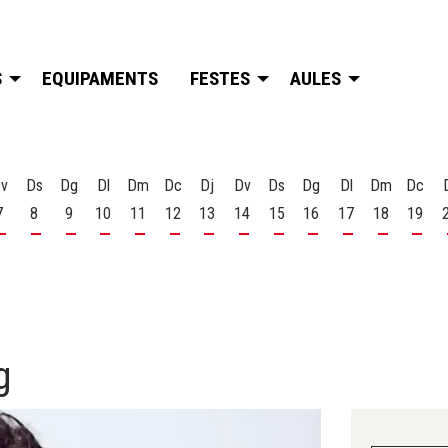
S
EQUIPAMENTS
FESTES
AULES
v
Ds
Dg
Dl
Dm
Dc
Dj
Dv
Ds
Dg
Dl
Dm
Dc
7
8
9
10
11
12
13
14
15
16
17
18
19
t
 d'agost
s 6 d'agost
Divendres 7 d'agost
Dissabte 8 d'agost
Diumenge 9 d'agost
Dilluns 10 d'agost
Dimarts 11 d'agost
Dimecres 12 d'agost
Dijous 13 d'agost
Divendres 14 d'agost
Dissabte 15 d'agost
Diumenge 16 d'agost
Dilluns 17 d'ago
Dimarts 18
Dime
g