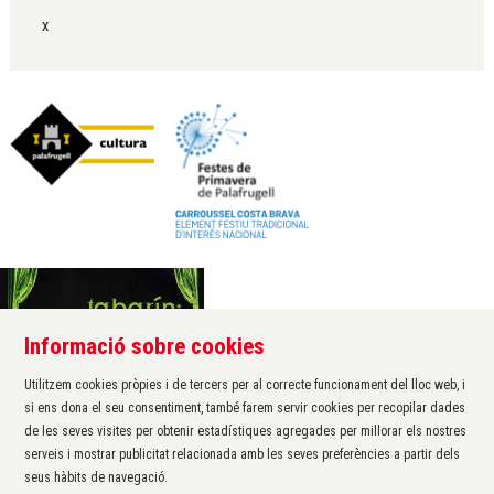
x
Informació sobre cookies
Àrea de cultura de l'Ajuntament de Palafrugell
Carrer Santa Margarida, 1
Utilitzem cookies pròpies i de tercers per al correcte funcionament del lloc web, i
17200 Palafrugell
si ens dona el seu consentiment, també farem servir cookies per recopilar dades
972 611 172 ·
cultura@palafrugell.cat
de les seves visites per obtenir estadístiques agregades per millorar els nostres
serveis i mostrar publicitat relacionada amb les seves preferències a partir dels
seus hàbits de navegació.