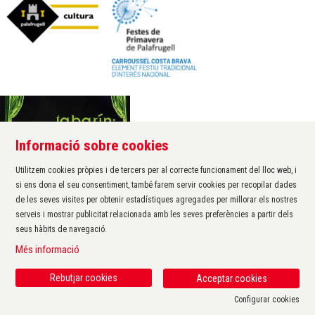
Informació sobre cookies
Àrea de cultura de l'Ajuntament de Palafrugell
Carrer Santa Margarida, 1
Utilitzem cookies pròpies i de tercers per al correcte funcionament del lloc web, i
17200 Palafrugell
si ens dona el seu consentiment, també farem servir cookies per recopilar dades
972 611 172 ·
cultura@palafrugell.cat
de les seves visites per obtenir estadístiques agregades per millorar els nostres
serveis i mostrar publicitat relacionada amb les seves preferències a partir dels
seus hàbits de navegació.
Sitemap
|
Avís Legal
|
Ús de Cookies
|
Contactar
|
Més informació
Protecció de dades
|
Accessibilitat
Rebutjar cookies
Acceptar cookies
Configurar cookies