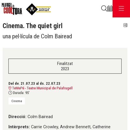
Cerca
Cinema. The quiet girl
C
una pel·lícula de Colm Bairead
Finalitzat
2023
Del dv. 21.07.23
al ds. 22.07.23
TeMePé - Teatre Municipal de Palafrugell
Durada:
95'
Cinema
Direcció:
Colm Bairead
Intèrprets:
Carrie Crowley, Andrew Bennett, Catherine