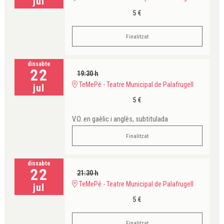
jul
5 €
Finalitzat
dissabte
22
19:30 h
TeMePé - Teatre Municipal de Palafrugell
jul
5 €
V.O. en gaèlic i anglès, subtitulada
Finalitzat
dissabte
22
21:30 h
TeMePé - Teatre Municipal de Palafrugell
jul
5 €
Finalitzat