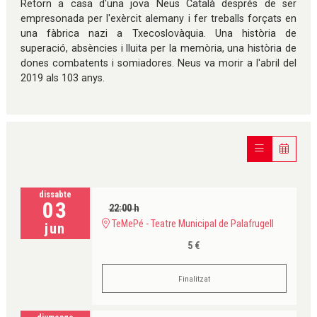
Retorn a casa d'una jova Neus Català després de ser
empresonada per l'exèrcit alemany i fer treballs forçats en
una fàbrica nazi a Txecoslovàquia. Una història de
superació, absències i lluita per la memòria, una història de
dones combatents i somiadores. Neus va morir a l'abril del
2019 als 103 anys.
dissabte
03
22:00 h
TeMePé - Teatre Municipal de Palafrugell
jun
5 €
Finalitzat