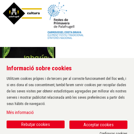
Informació sobre cookies
Àrea de cultura de l'Ajuntament de Palafrugell
Carrer Santa Margarida, 1
Utilitzem cookies pròpies i de tercers per al correcte funcionament del lloc web, i
17200 Palafrugell
si ens dona el seu consentiment, també farem servir cookies per recopilar dades
972 611 172 ·
cultura@palafrugell.cat
de les seves visites per obtenir estadístiques agregades per millorar els nostres
serveis i mostrar publicitat relacionada amb les seves preferències a partir dels
seus hàbits de navegació.
Sitemap
|
Avís Legal
|
Ús de Cookies
|
Contactar
|
Més informació
Protecció de dades
|
Accessibilitat
Rebutjar cookies
Acceptar cookies
Configurar cookies