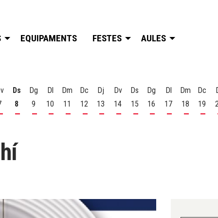
S
EQUIPAMENTS
FESTES
AULES
v
Ds
Dg
Dl
Dm
Dc
Dj
Dv
Ds
Dg
Dl
Dm
Dc
7
8
9
10
11
12
13
14
15
16
17
18
19
t
 d'agost
s 6 d'agost
Divendres 7 d'agost
Dissabte 8 d'agost
Diumenge 9 d'agost
Dilluns 10 d'agost
Dimarts 11 d'agost
Dimecres 12 d'agost
Dijous 13 d'agost
Divendres 14 d'agost
Dissabte 15 d'agost
Diumenge 16 d'agost
Dilluns 17 d'ago
Dimarts 18
Dime
hí