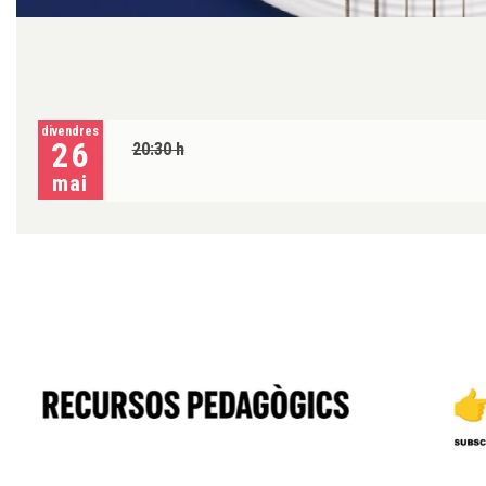
Diapositiva 1 de 1
divendres
26
20:30 h
mai
Diapositiva 1 de 6