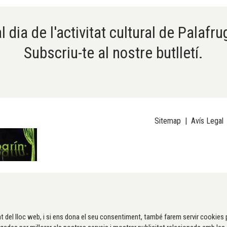
l dia de l'activitat cultural de Palafru
Subscriu-te al nostre butlletí.
Sitemap
|
Avís Legal
t del lloc web, i si ens dona el seu consentiment, també farem servir cookies 