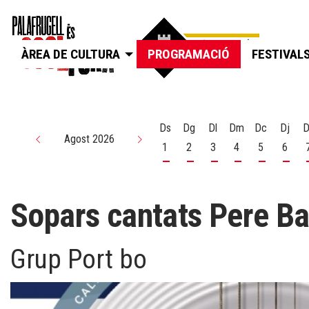
ÀREA DE CULTURA
PROGRAMACIÓ
FESTIVAL
Ds
Dg
Dl
Dm
Dc
Dj
D
Agost 2026
1
2
3
4
5
6
Dissabte 1 d'agost
Diumenge 2 d'agost
Dilluns 3 d'agost
Dimarts 4 d'agos
Dimecres 5
Dijou
Sopars cantats Pere Ba
Grup Port bo