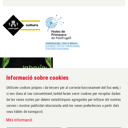
Informació sobre cookies
Àrea de cultura de l'Ajuntament de Palafrugell
Carrer Santa Margarida, 1
Utilitzem cookies pròpies i de tercers per al correcte funcionament del lloc web, i
17200 Palafrugell
si ens dona el seu consentiment, també farem servir cookies per recopilar dades
972 611 172 ·
cultura@palafrugell.cat
de les seves visites per obtenir estadístiques agregades per millorar els nostres
serveis i mostrar publicitat relacionada amb les seves preferències a partir dels
seus hàbits de navegació.
Sitemap
|
Avís Legal
|
Ús de Cookies
|
Contactar
|
Més informació
Protecció de dades
|
Accessibilitat