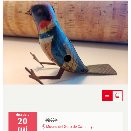
Diapositiva 1 de 1
dissabte
20
18:00 h
Museu del Suro de Catalunya
mai