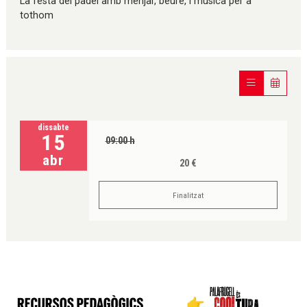
La festa del pàdel amb menjar, beure, i musica per a
tothom
dissabte
15
09:00 h
abr
20 €
Finalitzat