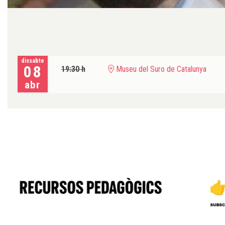
Diapositiva 1 de 1
dissabte
08
19:30 h
Museu del Suro de Catalunya
abr
Diapositiva 1 de 6