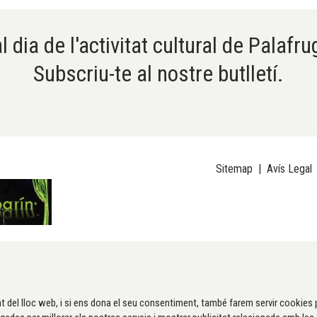
l dia de l'activitat cultural de Palafru
Subscriu-te al nostre butlletí.
Sitemap
|
Avís Legal
t del lloc web, i si ens dona el seu consentiment, també farem servir cookies 