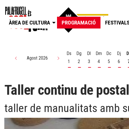
ÀREA DE CULTURA
PROGRAMACIÓ
FESTIVAL
Ds
Dg
Dl
Dm
Dc
Dj
D
Agost 2026
1
2
3
4
5
6
Dissabte 1 d'agost
Diumenge 2 d'agost
Dilluns 3 d'agost
Dimarts 4 d'agos
Dimecres 5
Dijou
Taller continu de posta
taller de manualitats amb s