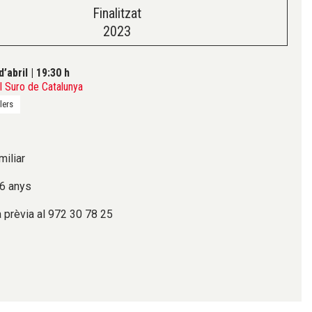
Finalitzat
2023
d’abril
|
19:30 h
 Suro de Catalunya
lers
miliar
 6 anys
a prèvia al 972 30 78 25