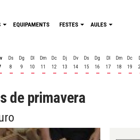
S
EQUIPAMENTS
FESTES
AULES
v
Ds
Dg
Dl
Dm
Dc
Dj
Dv
Ds
Dg
Dl
Dm
Dc
7
8
9
10
11
12
13
14
15
16
17
18
19
t
 d'agost
s 6 d'agost
Divendres 7 d'agost
Dissabte 8 d'agost
Diumenge 9 d'agost
Dilluns 10 d'agost
Dimarts 11 d'agost
Dimecres 12 d'agost
Dijous 13 d'agost
Divendres 14 d'agost
Dissabte 15 d'agost
Diumenge 16 d'agost
Dilluns 17 d'ago
Dimarts 18
Dime
ls de primavera
uro