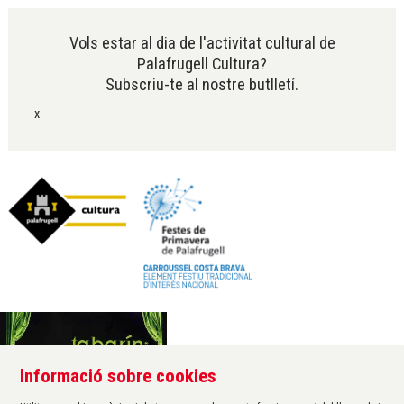
Vols estar al dia de l'activitat cultural de
Palafrugell Cultura?
Subscriu-te al nostre butlletí.
x
Informació sobre cookies
Àrea de cultura de l'Ajuntament de Palafrugell
Carrer Santa Margarida, 1