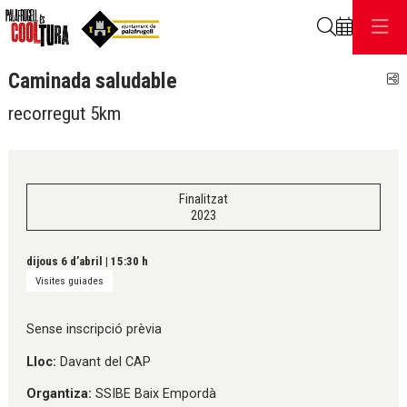
Cerca
Caminada saludable
C
recorregut 5km
Finalitzat
2023
dijous 6 d’abril
|
15:30 h
Visites guiades
Sense inscripció prèvia
Lloc:
Davant del CAP
Organtiza:
SSIBE Baix Empordà