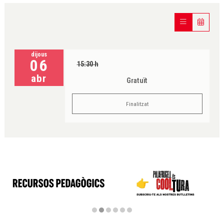
dijous
06
15:30 h
abr
Gratuït
Finalitzat
Diapositiva 2 de 6