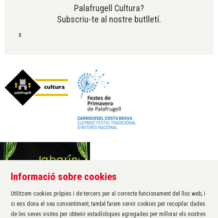
Palafrugell Cultura?
Subscriu-te al nostre butlletí.
x
Informació sobre cookies
Àrea de cultura de l'Ajuntament de Palafrugell
Carrer Santa Margarida, 1
Utilitzem cookies pròpies i de tercers per al correcte funcionament del lloc web, i
17200 Palafrugell
si ens dona el seu consentiment, també farem servir cookies per recopilar dades
972 611 172 ·
cultura@palafrugell.cat
de les seves visites per obtenir estadístiques agregades per millorar els nostres