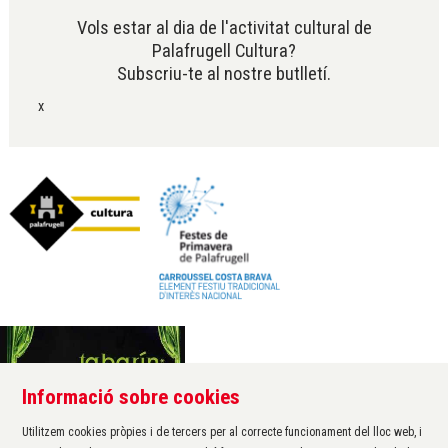
Vols estar al dia de l'activitat cultural de
Palafrugell Cultura?
Subscriu-te al nostre butlletí.
x
Informació sobre cookies
Àrea de cultura de l'Ajuntament de Palafrugell
Carrer Santa Margarida, 1
Utilitzem cookies pròpies i de tercers per al correcte funcionament del lloc web, i
17200 Palafrugell