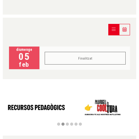
diumenge
05
Finalitzat
feb
Diapositiva 2 de 6