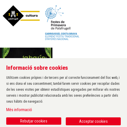
Informació sobre cookies
Àrea de cultura de l'Ajuntament de Palafrugell
Carrer Santa Margarida, 1
Utilitzem cookies pròpies i de tercers per al correcte funcionament del lloc web, i
17200 Palafrugell
si ens dona el seu consentiment, també farem servir cookies per recopilar dades
972 611 172 ·
cultura@palafrugell.cat
de les seves visites per obtenir estadístiques agregades per millorar els nostres
serveis i mostrar publicitat relacionada amb les seves preferències a partir dels
seus hàbits de navegació.
Sitemap
|
Avís Legal
|
Ús de Cookies
|
Contactar
|
Més informació
Protecció de dades
|
Accessibilitat
Rebutjar cookies
Acceptar cookies