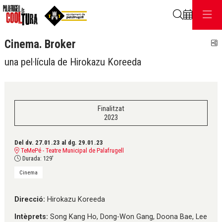
Cerca
Cinema. Broker
C
una pel·lícula de Hirokazu Koreeda
Finalitzat
2023
Del dv. 27.01.23
al dg. 29.01.23
TeMePé - Teatre Municipal de Palafrugell
Durada:
129'
Cinema
Direcció:
Hirokazu Koreeda
Intèprets:
Song Kang Ho, Dong-Won Gang, Doona Bae, Lee