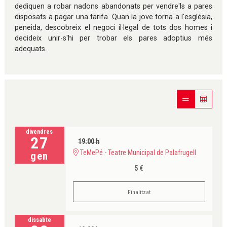
dediquen a robar nadons abandonats per vendre'ls a pares
disposats a pagar una tarifa. Quan la jove torna a l'església,
peneida, descobreix el negoci il·legal de tots dos homes i
decideix unir-s'hi per trobar els pares adoptius més
adequats.
divendres
27
19:00 h
TeMePé - Teatre Municipal de Palafrugell
gen
5 €
Finalitzat
dissabte