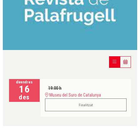
Diapositiva 1 de 1
divendres
16
19:00 h
Museu del Suro de Catalunya
des
Finalitzat