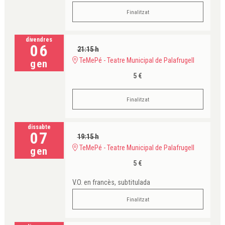
Finalitzat
divendres
06
21:15 h
TeMePé - Teatre Municipal de Palafrugell
gen
5 €
Finalitzat
dissabte
07
19:15 h
TeMePé - Teatre Municipal de Palafrugell
gen
5 €
V.O. en francès, subtitulada
Finalitzat