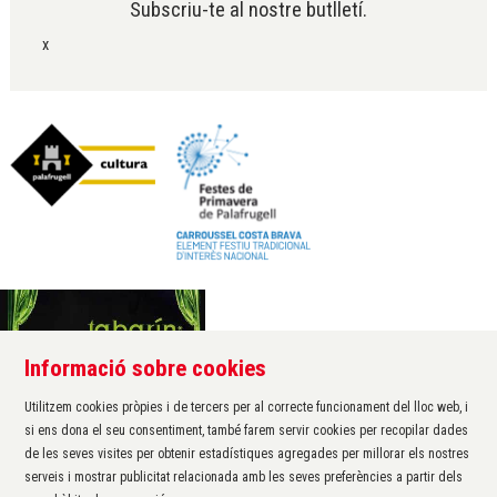
Subscriu-te al nostre butlletí.
x
Informació sobre cookies
Àrea de cultura de l'Ajuntament de Palafrugell
Carrer Santa Margarida, 1
Utilitzem cookies pròpies i de tercers per al correcte funcionament del lloc web, i
17200 Palafrugell
si ens dona el seu consentiment, també farem servir cookies per recopilar dades
972 611 172 ·
cultura@palafrugell.cat
de les seves visites per obtenir estadístiques agregades per millorar els nostres
serveis i mostrar publicitat relacionada amb les seves preferències a partir dels