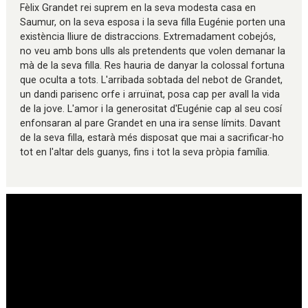
Fèlix Grandet rei suprem en la seva modesta casa en
Saumur, on la seva esposa i la seva filla Eugénie porten una
existència lliure de distraccions. Extremadament cobejós,
no veu amb bons ulls als pretendents que volen demanar la
mà de la seva filla. Res hauria de danyar la colossal fortuna
que oculta a tots. L'arribada sobtada del nebot de Grandet,
un dandi parisenc orfe i arruïnat, posa cap per avall la vida
de la jove. L'amor i la generositat d'Eugénie cap al seu cosí
enfonsaran al pare Grandet en una ira sense límits. Davant
de la seva filla, estarà més disposat que mai a sacrificar-ho
tot en l'altar dels guanys, fins i tot la seva pròpia família.