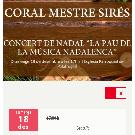
Diapositiva 1 de 1
diumenge
18
17:00 h
des
Gratuït