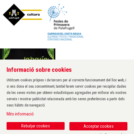
Informació sobre cookies
Àrea de cultura de l'Ajuntament de Palafrugell
Carrer Santa Margarida, 1
Utilitzem cookies pròpies i de tercers per al correcte funcionament del lloc web, i
17200 Palafrugell
si ens dona el seu consentiment, també farem servir cookies per recopilar dades
972 611 172 ·
cultura@palafrugell.cat
de les seves visites per obtenir estadístiques agregades per millorar els nostres
serveis i mostrar publicitat relacionada amb les seves preferències a partir dels
seus hàbits de navegació.
Sitemap
|
Avís Legal
|
Ús de Cookies
|
Contactar
|
Més informació
Protecció de dades
|
Accessibilitat
Rebutjar cookies
Acceptar cookies