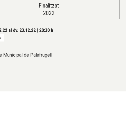
Finalitzat
2022
2.22
al dv. 23.12.22
|
20:30 h
a
e Municipal de Palafrugell