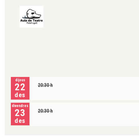
dijous
22
20:30 h
des
divendres
23
20:30 h
des