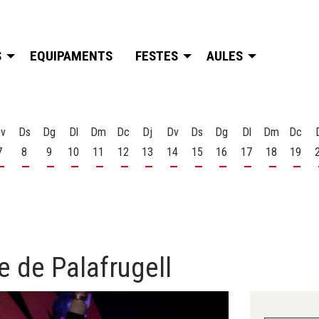
S
EQUIPAMENTS
FESTES
AULES
v
Ds
Dg
Dl
Dm
Dc
Dj
Dv
Ds
Dg
Dl
Dm
Dc
7
8
9
10
11
12
13
14
15
16
17
18
19
t
 d'agost
s 6 d'agost
Divendres 7 d'agost
Dissabte 8 d'agost
Diumenge 9 d'agost
Dilluns 10 d'agost
Dimarts 11 d'agost
Dimecres 12 d'agost
Dijous 13 d'agost
Divendres 14 d'agost
Dissabte 15 d'agost
Diumenge 16 d'agost
Dilluns 17 d'ago
Dimarts 18
Dime
e de Palafrugell