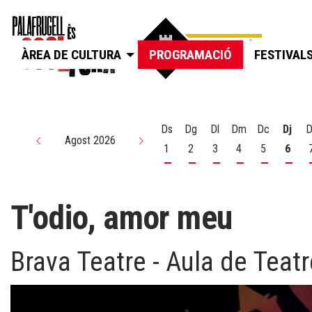
ÀREA DE CULTURA
PROGRAMACIÓ
FESTIVAL
Ds
Dg
Dl
Dm
Dc
Dj
D
Agost 2026
1
2
3
4
5
6
Dissabte 1 d'agost
Diumenge 2 d'agost
Dilluns 3 d'agost
Dimarts 4 d'agos
Dimecres 5
Dijou
T'odio, amor meu
Brava Teatre - Aula de Teatr