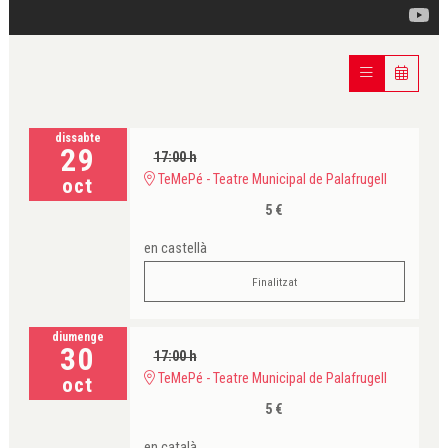
dissabte
29
17:00 h
TeMePé - Teatre Municipal de Palafrugell
oct
5 €
en castellà
Finalitzat
diumenge
30
17:00 h
TeMePé - Teatre Municipal de Palafrugell
oct
5 €
en català