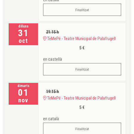
Finalitzat
dilluns
31
21:15 h
TeMePé - Teatre Municipal de Palafrugell
oct
5 €
en castellà
Finalitzat
dimarts
01
19:15 h
TeMePé - Teatre Municipal de Palafrugell
nov
5 €
en català
Finalitzat