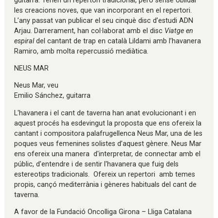
guitarra. Tenen un repertori tradicional, però sense oblidar
les creacions noves, que van incorporant en el repertori.
L’any passat van publicar el seu cinquè disc d’estudi ADN
Arjau. Darrerament, han col·laborat amb el disc
Viatge en
espiral
del cantant de trap en català Lildami amb l’havanera
Ramiro, amb molta repercussió mediàtica.
NEUS MAR
Neus Mar, veu
Emilio Sánchez, guitarra
L'havanera i el cant de taverna han anat evolucionant i en
aquest procés ha esdevingut la proposta que ens ofereix la
cantant i compositora palafrugellenca Neus Mar, una de les
poques veus femenines solistes d’aquest gènere. Neus Mar
ens ofereix una manera d'interpretar, de connectar amb el
públic, d'entendre i de sentir l'havanera que fuig dels
estereotips tradicionals. Ofereix un repertori amb temes
propis, cançó mediterrània i gèneres habituals del cant de
taverna.
A favor de la Fundació Oncolliga Girona – Lliga Catalana