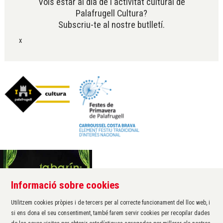
Vols estar al dia de l'activitat cultural de
Palafrugell Cultura?
Subscriu-te al nostre butlletí.
x
Informació sobre cookies
Àrea de cultura de l'Ajuntament de Palafrugell
Carrer Santa Margarida, 1
Utilitzem cookies pròpies i de tercers per al correcte funcionament del lloc web, i
17200 Palafrugell
si ens dona el seu consentiment, també farem servir cookies per recopilar dades
972 611 172 ·
cultura@palafrugell.cat