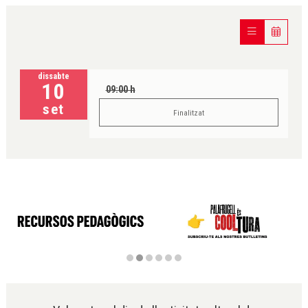
dissabte
10
09:00 h
set
Finalitzat
Diapositiva 2 de 6