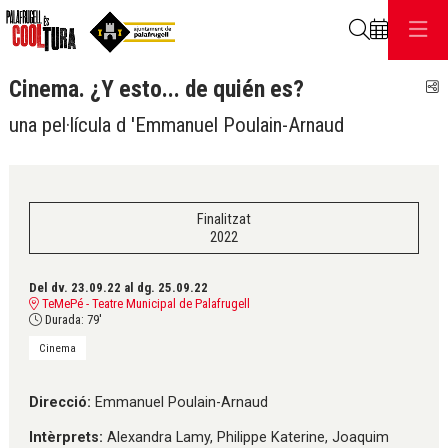
Cerca
Cinema. ¿Y esto... de quién es?
C
una pel·lícula d 'Emmanuel Poulain-Arnaud
Finalitzat
2022
Del dv. 23.09.22
al dg. 25.09.22
TeMePé - Teatre Municipal de Palafrugell
Durada:
79'
Cinema
Direcció:
Emmanuel Poulain-Arnaud
Intèrprets:
Alexandra Lamy, Philippe Katerine, Joaquim