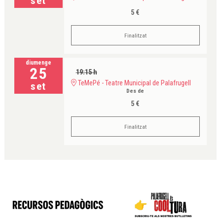
set
5 €
Finalitzat
diumenge
25
19:15 h
TeMePé - Teatre Municipal de Palafrugell
set
Des de
5 €
Finalitzat