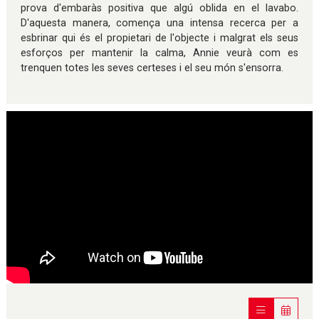
prova d'embaràs positiva que algú oblida en el lavabo.
D'aquesta manera, comença una intensa recerca per a
esbrinar qui és el propietari de l'objecte i malgrat els seus
esforços per mantenir la calma, Annie veurà com es
trenquen totes les seves certeses i el seu món s'ensorra.