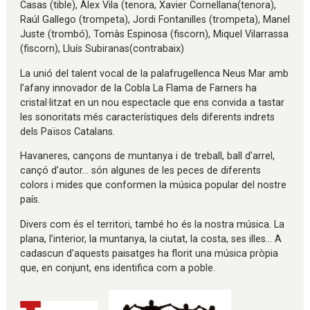
Casas (tible), Àlex Vila (tenora, Xavier Cornellana(tenora),
Raúl Gallego (trompeta), Jordi Fontanilles (trompeta), Manel
Juste (trombó), Tomàs Espinosa (fiscorn), Miquel Vilarrassa
(fiscorn), Lluís Subiranas(contrabaix)
La unió del talent vocal de la palafrugellenca Neus Mar amb
l’afany innovador de la Cobla La Flama de Farners ha
cristal·litzat en un nou espectacle que ens convida a tastar
les sonoritats més característiques dels diferents indrets
dels Països Catalans.
Havaneres, cançons de muntanya i de treball, ball d’arrel,
cançó d’autor... són algunes de les peces de diferents
colors i mides que conformen la música popular del nostre
país.
Divers com és el territori, també ho és la nostra música. La
plana, l’interior, la muntanya, la ciutat, la costa, ses illes… A
cadascun d’aquests paisatges ha florit una música pròpia
que, en conjunt, ens identifica com a poble.