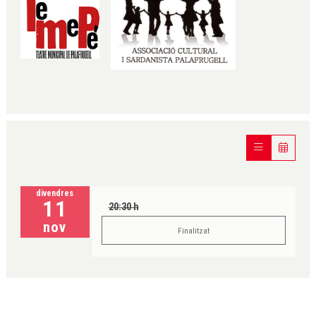
divendres
11
20:30 h
nov
Finalitzat