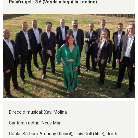
Palafrugell: 3 € (Venda a taquilla i online)
Diapositiva 1 de 1
Direcció musical: Xavi Molina
Cantant i actriu: Neus Mar
Cobla: Bàrbara Ardanuy (flabiol), Lluís Coll (tible), Jordi