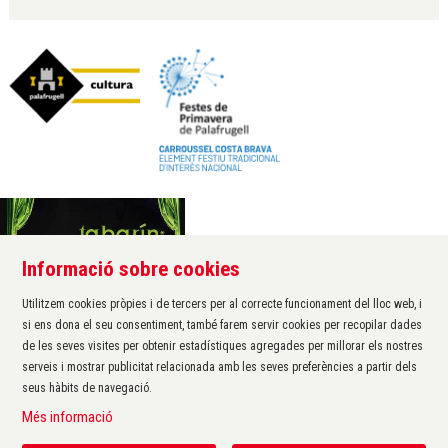
Informació sobre cookies
Àrea de cultura de l'Ajuntament de Palafrugell
Carrer Santa Margarida, 1
Utilitzem cookies pròpies i de tercers per al correcte funcionament del lloc web, i
17200 Palafrugell
si ens dona el seu consentiment, també farem servir cookies per recopilar dades
972 611 172 ·
cultura@palafrugell.cat
de les seves visites per obtenir estadístiques agregades per millorar els nostres
serveis i mostrar publicitat relacionada amb les seves preferències a partir dels
seus hàbits de navegació.
Sitemap
|
Avís Legal
|
Ús de Cookies
|
Contactar
|
Més informació
Protecció de dades
|
Accessibilitat