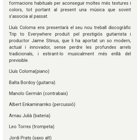
formacions habituals per aconseguir moltes més textures i
colors, tot portant al present una música que sovint
s’associa al passat.
Lluís Coloma ens presentarà el seu nou treball discogràfic
Trip to Everywhere produït pel prestigiós guitarrista i
productor Jaime Stinus, que li ha aportat un so modern,
actual i innovador, sense perdre les profundes arrels
tradicionals, i estirant-lo musicalment més enllà del
previsible.
Lluís Coloma(piano)
Balta Bordoy (guitarra)
Manolo Germán (contrabaix)
Albert Enkaminarnko (percussió)
Arnau Julià (bateria)
Leo Torres (trompeta)
Jordi Prats (saxo alt)