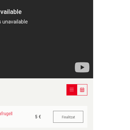
frugell
5 €
Finalitzat