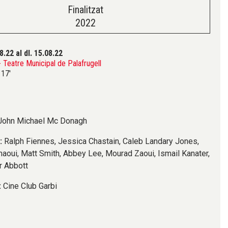
Finalitzat
2022
08.22
al dl. 15.08.22
Teatre Municipal de Palafrugell
17'
John Michael Mc Donagh
:
Ralph Fiennes, Jessica Chastain, Caleb Landary Jones,
aoui, Matt Smith, Abbey Lee, Mourad Zaoui, Ismail Kanater,
r Abbott
:
Cine Club Garbi