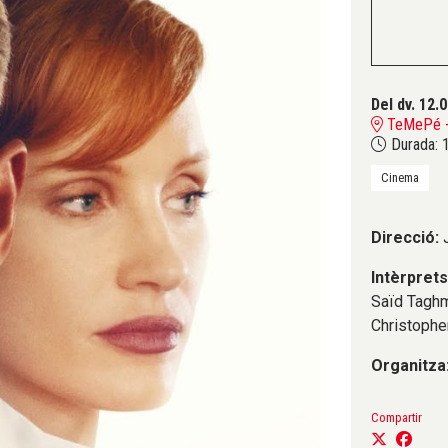
Del dv. 12.
TeMePé - 
Durada:
1
Cinema
Direcció:
Intèrprets
Saïd Taghm
Christophe
Organitza
Compartir