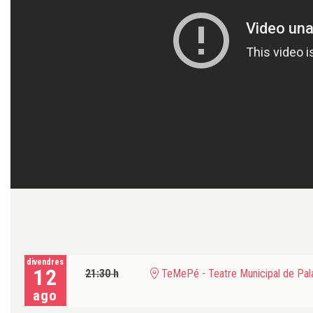
divendres
12
21:30 h
TeMePé - Teatre Municipal de Pala
ago