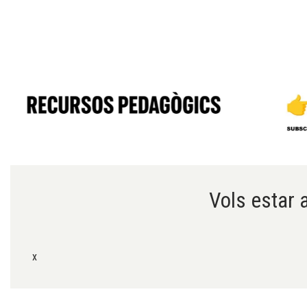
Diapositiva 1 de 6
Vols estar a
x