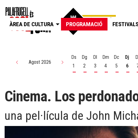
ÀREA DE CULTURA
PROGRAMACIÓ
FESTIVAL
Ds
Dg
Dl
Dm
Dc
Dj
D
Agost 2026
1
2
3
4
5
6
Dissabte 1 d'agost
Diumenge 2 d'agost
Dilluns 3 d'agost
Dimarts 4 d'agos
Dimecres 5
Dijou
Cinema. Los perdonad
una pel·lícula de John Mi