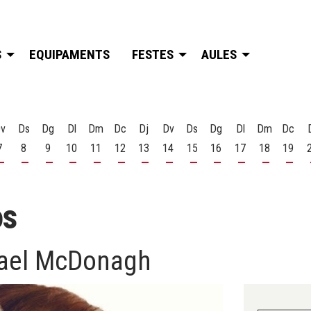
S
EQUIPAMENTS
FESTES
AULES
v
Ds
Dg
Dl
Dm
Dc
Dj
Dv
Ds
Dg
Dl
Dm
Dc
7
8
9
10
11
12
13
14
15
16
17
18
19
t
 d'agost
s 6 d'agost
Divendres 7 d'agost
Dissabte 8 d'agost
Diumenge 9 d'agost
Dilluns 10 d'agost
Dimarts 11 d'agost
Dimecres 12 d'agost
Dijous 13 d'agost
Divendres 14 d'agost
Dissabte 15 d'agost
Diumenge 16 d'agost
Dilluns 17 d'ago
Dimarts 18
Dime
os
chael McDonagh