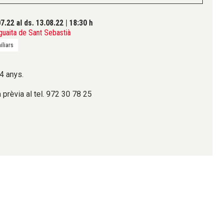
07.22
al ds. 13.08.22
|
18:30 h
guaita de Sant Sebastià
iliars
 4 anys.
 prèvia al tel. 972 30 78 25