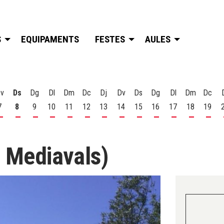
S
EQUIPAMENTS
FESTES
AULES
v
Ds
Dg
Dl
Dm
Dc
Dj
Dv
Ds
Dg
Dl
Dm
Dc
7
8
9
10
11
12
13
14
15
16
17
18
19
t
 d'agost
s 6 d'agost
Divendres 7 d'agost
Dissabte 8 d'agost
Diumenge 9 d'agost
Dilluns 10 d'agost
Dimarts 11 d'agost
Dimecres 12 d'agost
Dijous 13 d'agost
Divendres 14 d'agost
Dissabte 15 d'agost
Diumenge 16 d'agost
Dilluns 17 d'ago
Dimarts 18
Dime
s Mediavals)