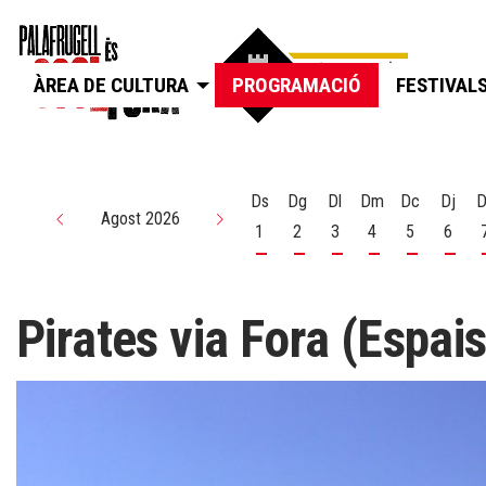
ÀREA DE CULTURA
PROGRAMACIÓ
FESTIVAL
Ds
Dg
Dl
Dm
Dc
Dj
D
Agost 2026
1
2
3
4
5
6
Dissabte 1 d'agost
Diumenge 2 d'agost
Dilluns 3 d'agost
Dimarts 4 d'agos
Dimecres 5
Dijou
Pirates via Fora (Espai