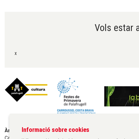
Diapositiva 1 de 6
Vols estar a
x
Informació sobre cookies
Àrea de cultura de l'Ajuntament de Palafrugell
Carrer Santa Margarida, 1