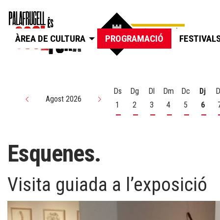
ÀREA DE CULTURA
PROGRAMACIÓ
FESTIVAL
Ds
Dg
Dl
Dm
Dc
Dj
D
Agost 2026
1
2
3
4
5
6
Dissabte 1 d'agost
Diumenge 2 d'agost
Dilluns 3 d'agost
Dimarts 4 d'agos
Dimecres 5
Dijou
Esquenes.
Visita guiada a l’exposició