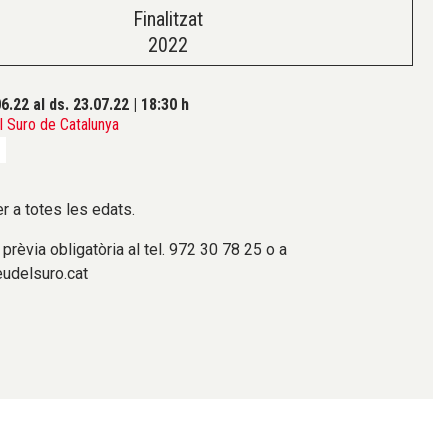
Finalitzat
2022
06.22
al ds. 23.07.22
|
18:30 h
 Suro de Catalunya
er a totes les edats.
ó prèvia obligatòria al tel. 972 30 78 25 o a
udelsuro.cat