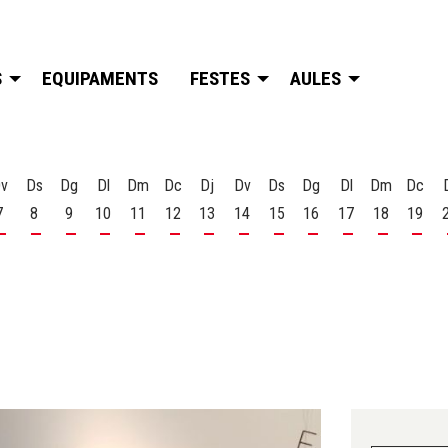
S
EQUIPAMENTS
FESTES
AULES
v
Ds
Dg
Dl
Dm
Dc
Dj
Dv
Ds
Dg
Dl
Dm
Dc
7
8
9
10
11
12
13
14
15
16
17
18
19
t
 d'agost
s 6 d'agost
Divendres 7 d'agost
Dissabte 8 d'agost
Diumenge 9 d'agost
Dilluns 10 d'agost
Dimarts 11 d'agost
Dimecres 12 d'agost
Dijous 13 d'agost
Divendres 14 d'agost
Dissabte 15 d'agost
Diumenge 16 d'agost
Dilluns 17 d'ago
Dimarts 18
Dime