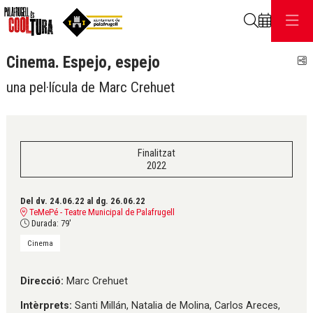
Cerca
Cinema. Espejo, espejo
C
una pel·lícula de Marc Crehuet
Finalitzat
2022
Del dv. 24.06.22
al dg. 26.06.22
TeMePé - Teatre Municipal de Palafrugell
Durada:
79'
Cinema
Direcció:
Marc Crehuet
Intèrprets:
Santi Millán, Natalia de Molina, Carlos Areces,