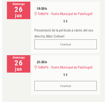
diumenge
26
19:30 h
TeMePé - Teatre Municipal de Palafrugell
jun
5 €
Presentació de la pel·lícula a càrrec del seu
director, Marc Crehuet
Finalitzat
diumenge
26
21:30 h
TeMePé - Teatre Municipal de Palafrugell
jun
5 €
Finalitzat