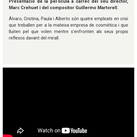
Presentació de la pel·lícula a càrrec del seu director,
Marc Crehuet i del compositor Guillermo Martorell.
Álvaro, Cristina, Paula i Alberto són quatre empleats en crisi
que treballen per a la mateixa empresa de cosmètica i que
lluiten pel que volen mentre s'enfronten als seus propis
reflexos davant del mirall.