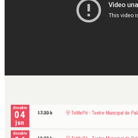
dissabte
04
17:30 h
TeMePé - Teatre Municipal de Pala
jun
dissabte