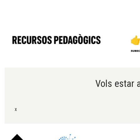
Diapositiva 1 de 6
Vols estar a
x