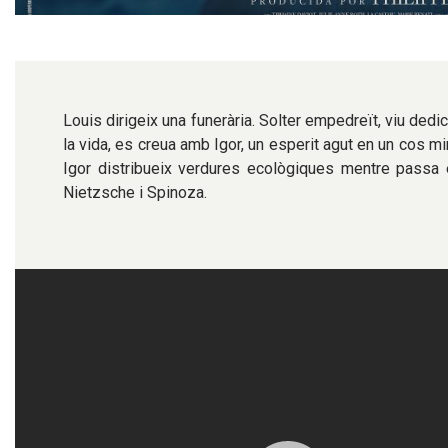
Diapositiva 1 de 1
Louis dirigeix una funerària. Solter empedreït, viu dedic
la vida, es creua amb Igor, un esperit agut en un cos mi
Igor distribueix verdures ecològiques mentre passa e
Nietzsche i Spinoza.