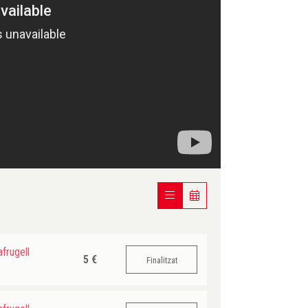
frugell
5 €
Finalitzat