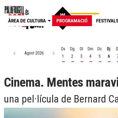
ÀREA DE CULTURA
PROGRAMACIÓ
FESTIVAL
Ds
Dg
Dl
Dm
Dc
Dj
D
Agost 2026
1
2
3
4
5
6
Dissabte 1 d'agost
Diumenge 2 d'agost
Dilluns 3 d'agost
Dimarts 4 d'agos
Dimecres 5
Dijou
Cinema. Mentes maravi
una pel·lícula de Bernard C