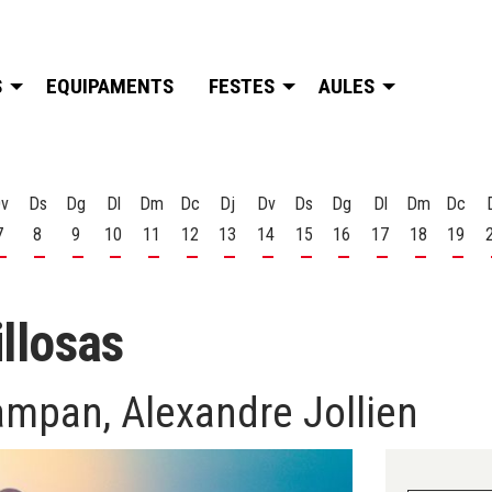
S
EQUIPAMENTS
FESTES
AULES
v
Ds
Dg
Dl
Dm
Dc
Dj
Dv
Ds
Dg
Dl
Dm
Dc
7
8
9
10
11
12
13
14
15
16
17
18
19
t
 d'agost
s 6 d'agost
Divendres 7 d'agost
Dissabte 8 d'agost
Diumenge 9 d'agost
Dilluns 10 d'agost
Dimarts 11 d'agost
Dimecres 12 d'agost
Dijous 13 d'agost
Divendres 14 d'agost
Dissabte 15 d'agost
Diumenge 16 d'agost
Dilluns 17 d'ago
Dimarts 18
Dime
llosas
ampan, Alexandre Jollien