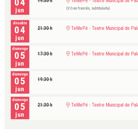
04
19:30 h
TeMePé - Teatre Municipal de Pala
(V.O.en francès, subtitulada)
jun
dissabte
04
21:30 h
TeMePé - Teatre Municipal de Pala
jun
diumenge
05
17:30 h
TeMePé - Teatre Municipal de Pala
jun
diumenge
05
19:30 h
jun
diumenge
05
21:30 h
TeMePé - Teatre Municipal de Pala
jun