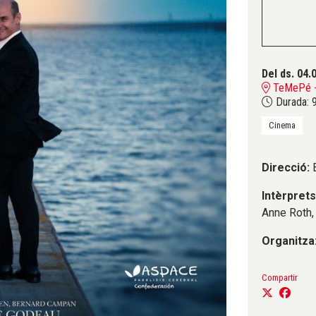
Del ds. 04.
TeMePé - 
Durada:
9
Cinema
Direcció:
B
Intèrprets
Anne Roth,
Organitza
Compartir