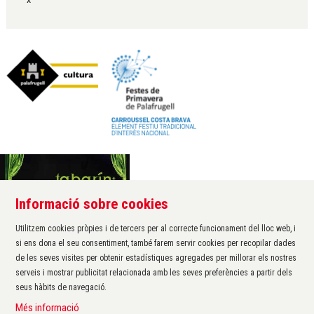
Informació sobre cookies
Àrea de cultura de l'Ajuntament de Palafrugell
Carrer Santa Margarida, 1
Utilitzem cookies pròpies i de tercers per al correcte funcionament del lloc web, i
17200 Palafrugell
si ens dona el seu consentiment, també farem servir cookies per recopilar dades
972 611 172 ·
cultura@palafrugell.cat
de les seves visites per obtenir estadístiques agregades per millorar els nostres
serveis i mostrar publicitat relacionada amb les seves preferències a partir dels
seus hàbits de navegació.
Sitemap
|
Avís Legal
|
Ús de Cookies
|
Contactar
|
Més informació