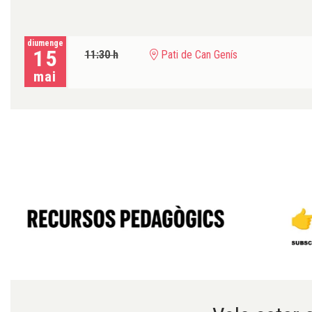
diumenge
15
11:30 h
Pati de Can Genís
mai
Diapositiva 1 de 6