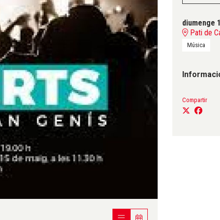
diumenge 1
Pati de C
Música
Informaci
Compartir