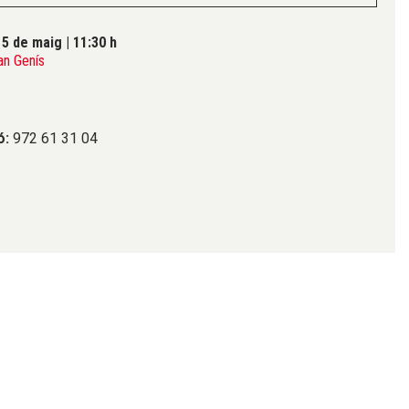
5 de maig
|
11:30 h
an Genís
ó:
972 61 31 04