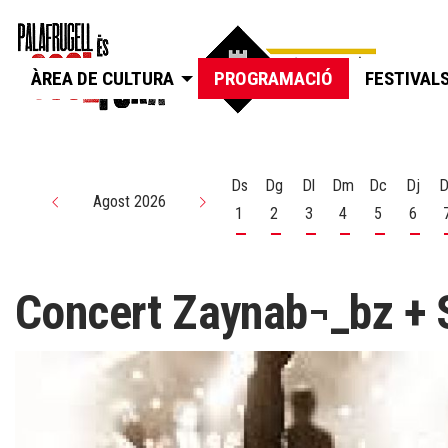
ÀREA DE CULTURA
PROGRAMACIÓ
FESTIVAL
Ds
Dg
Dl
Dm
Dc
Dj
D
Agost 2026
1
2
3
4
5
6
Dissabte 1 d'agost
Diumenge 2 d'agost
Dilluns 3 d'agost
Dimarts 4 d'agos
Dimecres 5
Dijou
Concert Zaynab¬_bz + 