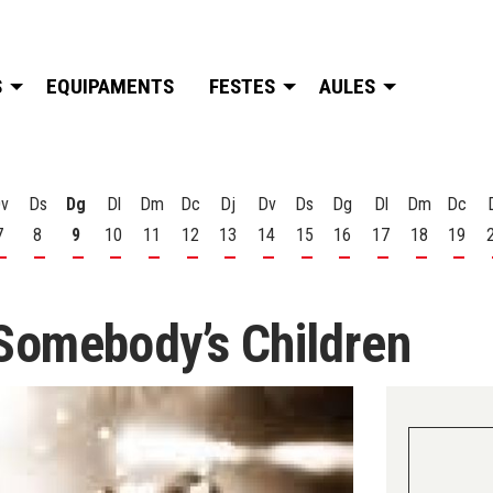
S
EQUIPAMENTS
FESTES
AULES
v
Ds
Dg
Dl
Dm
Dc
Dj
Dv
Ds
Dg
Dl
Dm
Dc
7
8
9
10
11
12
13
14
15
16
17
18
19
t
 d'agost
s 6 d'agost
Divendres 7 d'agost
Dissabte 8 d'agost
Diumenge 9 d'agost
Dilluns 10 d'agost
Dimarts 11 d'agost
Dimecres 12 d'agost
Dijous 13 d'agost
Divendres 14 d'agost
Dissabte 15 d'agost
Diumenge 16 d'agost
Dilluns 17 d'ago
Dimarts 18
Dime
Somebody’s Children