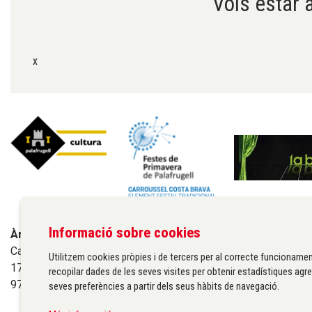
Vols estar a
x
Informació sobre cookies
Àrea de cultura de l'Ajuntament de Palafrugell
Carrer Santa Margarida, 1
Utilitzem cookies pròpies i de tercers per al correcte funcionamen
17200 Palafrugell
recopilar dades de les seves visites per obtenir estadístiques agre
972 611 172 ·
cultura@palafrugell.cat
seves preferències a partir dels seus hàbits de navegació.