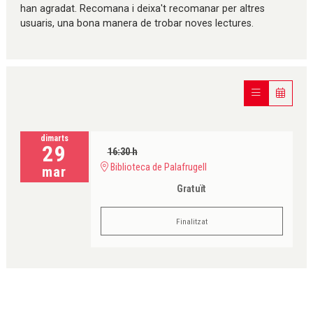
han agradat. Recomana i deixa't recomanar per altres
usuaris, una bona manera de trobar noves lectures.
dimarts
29
16:30 h
Biblioteca de Palafrugell
mar
Gratuït
Finalitzat