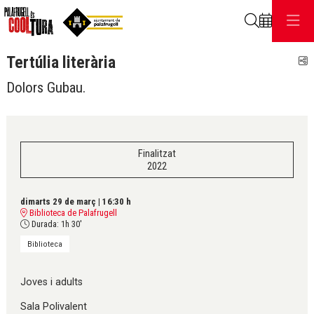
Cerca
Tertúlia literària
C
Dolors Gubau.
Finalitzat
2022
dimarts 29 de març
|
16:30 h
Biblioteca de Palafrugell
Durada:
1h 30'
Biblioteca
Joves i adults
Sala Polivalent