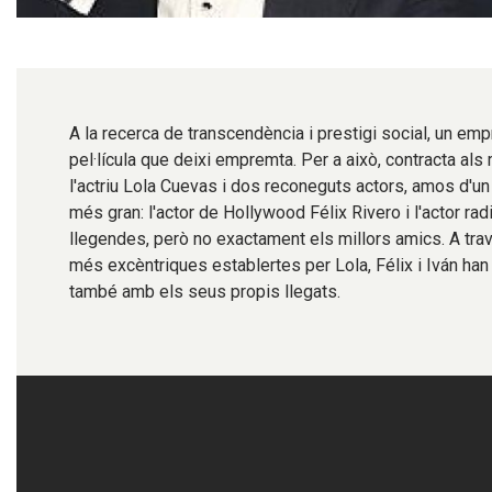
Diapositiva 1 de 1
A la recerca de transcendència i prestigi social, un emp
pel·lícula que deixi empremta. Per a això, contracta als 
l'actriu Lola Cuevas i dos reconeguts actors, amos d'u
més gran: l'actor de Hollywood Félix Rivero i l'actor rad
llegendes, però no exactament els millors amics. A tr
més excèntriques establertes per Lola, Félix i Iván han 
també amb els seus propis llegats.