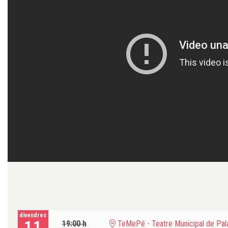
divendres
11
19:00 h
TeMePé - Teatre Municipal de Pala