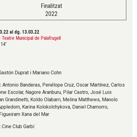
Finalitzat
2022
03.22
al dg. 13.03.22
Teatre Municipal de Palafrugell
14'
Gastón Duprat i Mariano Cohn
s:
Antonio Banderas, Penélope Cruz, Oscar Martínez, Carlos
rene Escolar, Nagore Aranburu, Pilar Castro, José Luis
n Grandinetti, Koldo Olabarri, Melina Matthews, Manolo
Appledorn, Karina Kolokolchykova, Daniel Chamorro,
Figueiram Xana del Mar
:
Cine Club Garbí