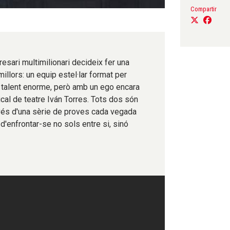
Compartir
resari multimilionari decideix fer una
millors: un equip estel·lar format per
n talent enorme, però amb un ego encara
ical de teatre Iván Torres. Tots dos són
avés d'una sèrie de proves cada vegada
d'enfrontar-se no sols entre si, sinó