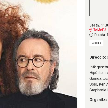
Del dv. 11.
TeMePé - 
Durada:
1
Cinema
Direcció:
Intèrpret
Hipólito, I
Gómez, Jua
Solo, Ken 
Stephanie 
Organitza