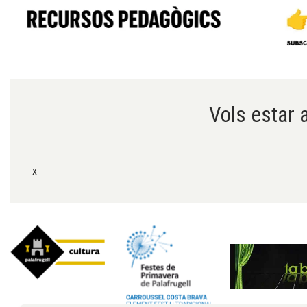
Diapositiva 1 de 6
Vols estar a
x