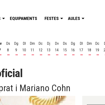
S
EQUIPAMENTS
FESTES
AULES
v
Ds
Dg
Dl
Dm
Dc
Dj
Dv
Ds
Dg
Dl
Dm
Dc
7
8
9
10
11
12
13
14
15
16
17
18
19
t
 d'agost
s 6 d'agost
Divendres 7 d'agost
Dissabte 8 d'agost
Diumenge 9 d'agost
Dilluns 10 d'agost
Dimarts 11 d'agost
Dimecres 12 d'agost
Dijous 13 d'agost
Divendres 14 d'agost
Dissabte 15 d'agost
Diumenge 16 d'agost
Dilluns 17 d'ago
Dimarts 18
Dime
icial
prat i Mariano Cohn