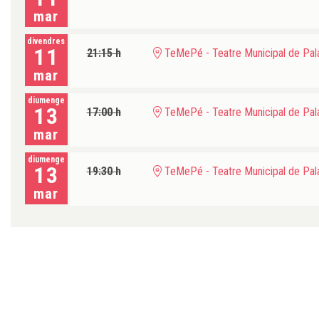
mar
divendres
11
21:15 h
TeMePé - Teatre Municipal de Pala
mar
diumenge
13
17:00 h
TeMePé - Teatre Municipal de Pala
mar
diumenge
13
19:30 h
TeMePé - Teatre Municipal de Pala
mar