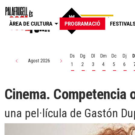
ÀREA DE CULTURA
PROGRAMACIÓ
FESTIVAL
Ds
Dg
Dl
Dm
Dc
Dj
D
Agost 2026
1
2
3
4
5
6
Dissabte 1 d'agost
Diumenge 2 d'agost
Dilluns 3 d'agost
Dimarts 4 d'agos
Dimecres 5
Dijou
Cinema. Competencia of
una pel·lícula de Gastón Du