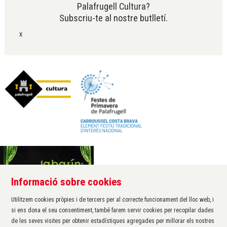
Palafrugell Cultura?
Subscriu-te al nostre butlletí.
x
Informació sobre cookies
Àrea de cultura de l'Ajuntament de Palafrugell
Carrer Santa Margarida, 1
Utilitzem cookies pròpies i de tercers per al correcte funcionament del lloc web, i
17200 Palafrugell
si ens dona el seu consentiment, també farem servir cookies per recopilar dades
972 611 172 ·
cultura@palafrugell.cat
de les seves visites per obtenir estadístiques agregades per millorar els nostres