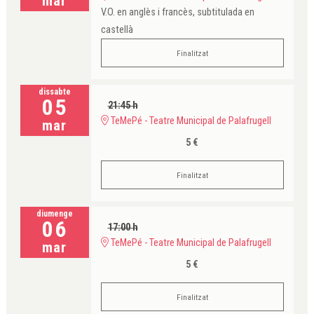
mar
V.O. en anglès i francès, subtitulada en
castellà
Finalitzat
dissabte
05
21:45 h
TeMePé - Teatre Municipal de Palafrugell
mar
5 €
Finalitzat
diumenge
06
17:00 h
TeMePé - Teatre Municipal de Palafrugell
mar
5 €
Finalitzat