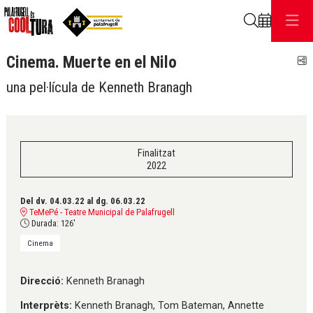
Cerca
Cinema. Muerte en el Nilo
C
una pel·lícula de Kenneth Branagh
Finalitzat
2022
Del dv. 04.03.22
al dg. 06.03.22
TeMePé - Teatre Municipal de Palafrugell
Durada:
126'
Cinema
Direcció:
Kenneth Branagh
Interprèts:
Kenneth Branagh, Tom Bateman, Annette