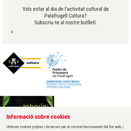
Vols estar al dia de l'activitat cultural de
Palafrugell Cultura?
Subscriu-te al nostre butlletí.
x
Informació sobre cookies
Àrea de cultura de l'Ajuntament de Palafrugell
Carrer Santa Margarida, 1
Utilitzem cookies pròpies i de tercers per al correcte funcionament del lloc web, i
17200 Palafrugell