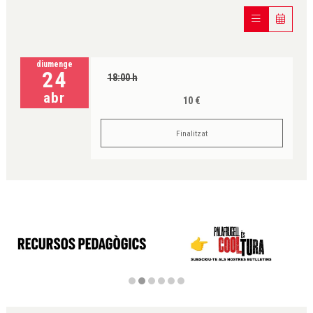
diumenge
24
18:00 h
abr
10 €
Finalitzat
Diapositiva 2 de 6