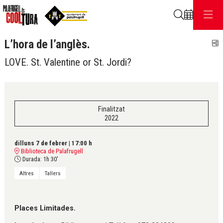
Cerca
L’hora de l’anglès.
C
LOVE. St. Valentine or St. Jordi?
Finalitzat
2022
dilluns 7 de febrer
|
17:00 h
Biblioteca de Palafrugell
Durada:
1h 30'
Altres
Tallers
Places Limitades.