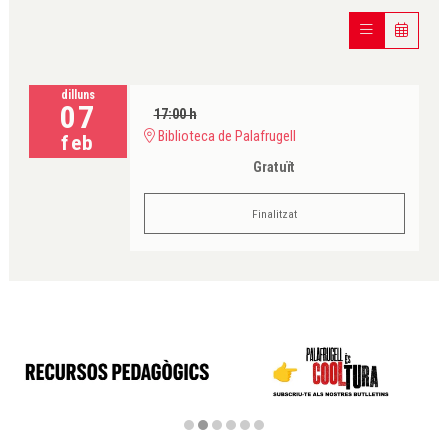
dilluns
07
17:00 h
Biblioteca de Palafrugell
feb
Gratuït
Finalitzat
Diapositiva 2 de 6