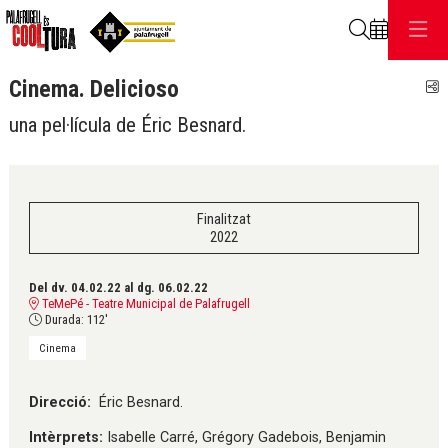
Cerca
Cinema. Delicioso
C
una pel·lícula de Éric Besnard.
Finalitzat
2022
Del dv. 04.02.22
al dg. 06.02.22
TeMePé - Teatre Municipal de Palafrugell
Durada:
112'
Cinema
Direcció:
Éric Besnard.
Intèrprets:
Isabelle Carré, Grégory Gadebois, Benjamin