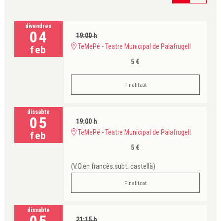
divendres
04
19:00 h
TeMePé - Teatre Municipal de Palafrugell
feb
5 €
Finalitzat
dissabte
05
19:00 h
TeMePé - Teatre Municipal de Palafrugell
feb
5 €
(V.O.en francès.subt. castellà)
Finalitzat
dissabte
21:15 h