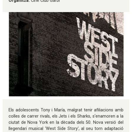
Organitza:
Cine Club Garbí
Diapositiva 1 de 1
Els adolescents Tony i María, malgrat tenir afiliacions amb
colles de carrer rivals, els Jets i els Sharks, s'enamoren a la
ciutat de Nova York en la dècada dels 50. Nova versió del
llegendari musical 'West Side Story', al seu torn adaptació