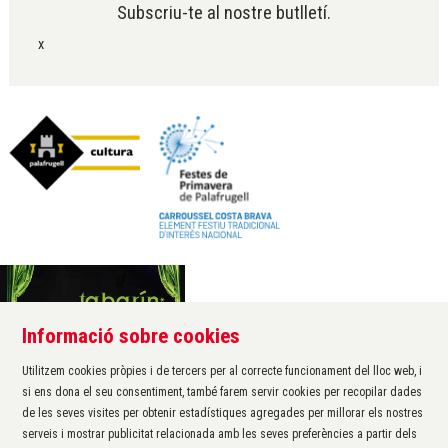
Subscriu-te al nostre butlletí.
x
Informació sobre cookies
Àrea de cultura de l'Ajuntament de Palafrugell
Carrer Santa Margarida, 1
Utilitzem cookies pròpies i de tercers per al correcte funcionament del lloc web, i
17200 Palafrugell
si ens dona el seu consentiment, també farem servir cookies per recopilar dades
972 611 172 ·
cultura@palafrugell.cat
de les seves visites per obtenir estadístiques agregades per millorar els nostres
serveis i mostrar publicitat relacionada amb les seves preferències a partir dels