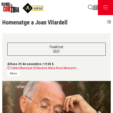
Cerca
Homenatge a Joan Vilardell
C
Finalitzat
2021
dilluns 29 de novembre
|
19:00 h
Centre Municipal d'Educació Núria Rivas Mascarós
Altres