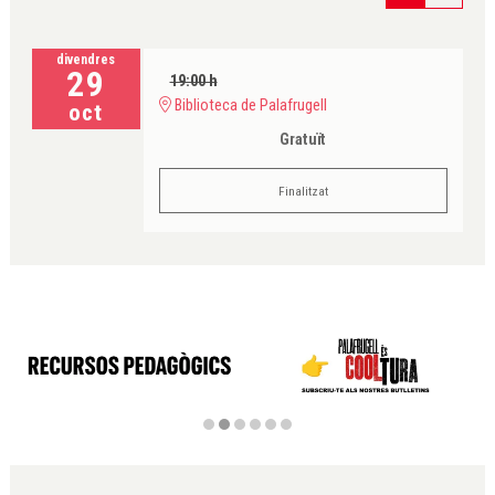
divendres
29
19:00 h
Biblioteca de Palafrugell
oct
Gratuït
Finalitzat
Diapositiva 2 de 6