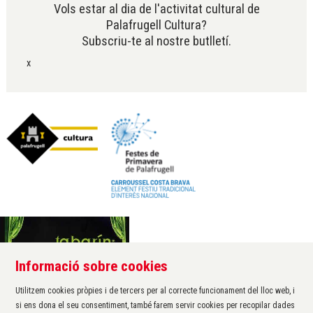
Vols estar al dia de l'activitat cultural de
Palafrugell Cultura?
Subscriu-te al nostre butlletí.
x
Informació sobre cookies
Àrea de cultura de l'Ajuntament de Palafrugell
Carrer Santa Margarida, 1
Utilitzem cookies pròpies i de tercers per al correcte funcionament del lloc web, i
17200 Palafrugell
si ens dona el seu consentiment, també farem servir cookies per recopilar dades