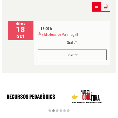
dilluns
18
18:00 h
Biblioteca de Palafrugell
oct
Gratuït
Finalitzat
Diapositiva 2 de 6