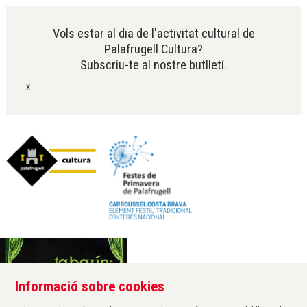
Vols estar al dia de l'activitat cultural de
Palafrugell Cultura?
Subscriu-te al nostre butlletí.
x
Informació sobre cookies
Àrea de cultura de l'Ajuntament de Palafrugell
Carrer Santa Margarida, 1