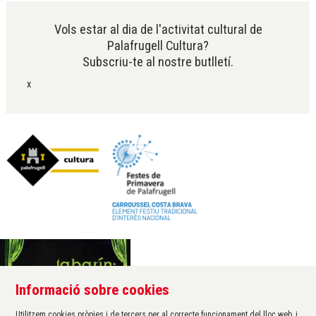
Vols estar al dia de l'activitat cultural de
Palafrugell Cultura?
Subscriu-te al nostre butlletí.
x
Informació sobre cookies
Àrea de cultura de l'Ajuntament de Palafrugell
Carrer Santa Margarida, 1
Utilitzem cookies pròpies i de tercers per al correcte funcionament del lloc web, i