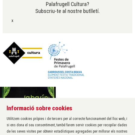
Palafrugell Cultura?
Subscriu-te al nostre butlletí.
x
Informació sobre cookies
Àrea de cultura de l'Ajuntament de Palafrugell
Carrer Santa Margarida, 1
Utilitzem cookies pròpies i de tercers per al correcte funcionament del lloc web, i
17200 Palafrugell
si ens dona el seu consentiment, també farem servir cookies per recopilar dades
972 611 172 ·
cultura@palafrugell.cat
de les seves visites per obtenir estadístiques agregades per millorar els nostres