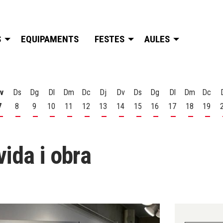
S
EQUIPAMENTS
FESTES
AULES
v
Ds
Dg
Dl
Dm
Dc
Dj
Dv
Ds
Dg
Dl
Dm
Dc
7
8
9
10
11
12
13
14
15
16
17
18
19
t
 d'agost
s 6 d'agost
Divendres 7 d'agost
Dissabte 8 d'agost
Diumenge 9 d'agost
Dilluns 10 d'agost
Dimarts 11 d'agost
Dimecres 12 d'agost
Dijous 13 d'agost
Divendres 14 d'agost
Dissabte 15 d'agost
Diumenge 16 d'agost
Dilluns 17 d'ago
Dimarts 18
Dime
ida i obra