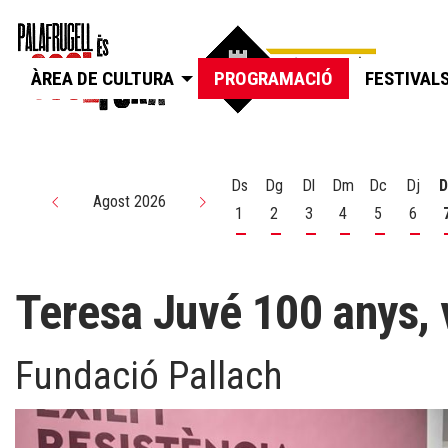
ÀREA DE CULTURA
PROGRAMACIÓ
FESTIVAL
Ds
Dg
Dl
Dm
Dc
Dj
D
Agost 2026
1
2
3
4
5
6
Dissabte 1 d'agost
Diumenge 2 d'agost
Dilluns 3 d'agost
Dimarts 4 d'agos
Dimecres 5
Dijou
Teresa Juvé 100 anys, v
Fundació Pallach