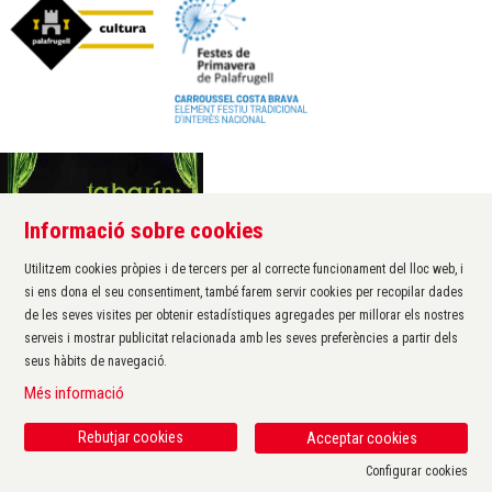
Informació sobre cookies
Àrea de cultura de l'Ajuntament de Palafrugell
Carrer Santa Margarida, 1
Utilitzem cookies pròpies i de tercers per al correcte funcionament del lloc web, i
17200 Palafrugell
si ens dona el seu consentiment, també farem servir cookies per recopilar dades
972 611 172 ·
cultura@palafrugell.cat
de les seves visites per obtenir estadístiques agregades per millorar els nostres
serveis i mostrar publicitat relacionada amb les seves preferències a partir dels
seus hàbits de navegació.
Sitemap
|
Avís Legal
|
Ús de Cookies
|
Contactar
|
Més informació
Protecció de dades
|
Accessibilitat
Rebutjar cookies
Acceptar cookies
Configurar cookies