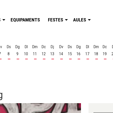
S
EQUIPAMENTS
FESTES
AULES
v
Ds
Dg
Dl
Dm
Dc
Dj
Dv
Ds
Dg
Dl
Dm
Dc
7
8
9
10
11
12
13
14
15
16
17
18
19
t
 d'agost
s 6 d'agost
Divendres 7 d'agost
Dissabte 8 d'agost
Diumenge 9 d'agost
Dilluns 10 d'agost
Dimarts 11 d'agost
Dimecres 12 d'agost
Dijous 13 d'agost
Divendres 14 d'agost
Dissabte 15 d'agost
Diumenge 16 d'agost
Dilluns 17 d'ago
Dimarts 18
Dime
g