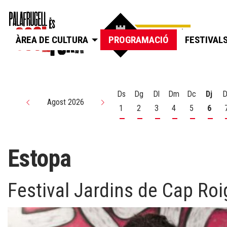
ÀREA DE CULTURA
PROGRAMACIÓ
FESTIVAL
Ds
Dg
Dl
Dm
Dc
Dj
D
Agost 2026
1
2
3
4
5
6
Dissabte 1 d'agost
Diumenge 2 d'agost
Dilluns 3 d'agost
Dimarts 4 d'agos
Dimecres 5
Dijou
Estopa
Festival Jardins de Cap Roi