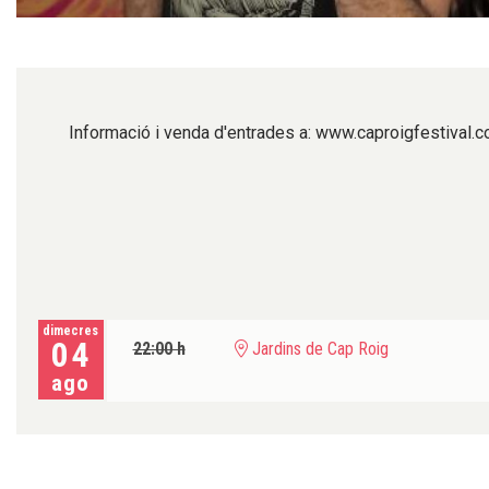
Diapositiva 1 de 1
Informació i venda d'entrades a: www.caproigfestival.
dimecres
04
22:00 h
Jardins de Cap Roig
ago