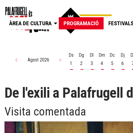
ÀREA DE CULTURA
PROGRAMACIÓ
FESTIVAL
Ds
Dg
Dl
Dm
Dc
Dj
D
Agost 2026
1
2
3
4
5
6
Dissabte 1 d'agost
Diumenge 2 d'agost
Dilluns 3 d'agost
Dimarts 4 d'agos
Dimecres 5
Dijou
De l'exili a Palafrugell
Visita comentada