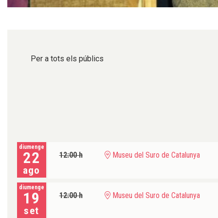
Diapositiva 1 de 1
Per a tots els públics
diumenge
22
12:00 h
Museu del Suro de Catalunya
ago
diumenge
19
12:00 h
Museu del Suro de Catalunya
set