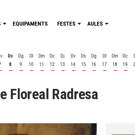
S
EQUIPAMENTS
FESTES
AULES
v
Ds
Dg
Dl
Dm
Dc
Dj
Dv
Ds
Dg
Dl
Dm
Dc
7
8
9
10
11
12
13
14
15
16
17
18
19
t
 d'agost
s 6 d'agost
Divendres 7 d'agost
Dissabte 8 d'agost
Diumenge 9 d'agost
Dilluns 10 d'agost
Dimarts 11 d'agost
Dimecres 12 d'agost
Dijous 13 d'agost
Divendres 14 d'agost
Dissabte 15 d'agost
Diumenge 16 d'agost
Dilluns 17 d'ago
Dimarts 18
Dime
 de Floreal Radresa